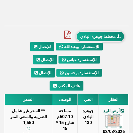
مخطط جوهرة الهادي
للإتصال
للإستفسار: بوعبدالله
للإتصال
للإستفسار: عباس
للإتصال
للإستفسار: بوحسين
هاتف المكتب
العقار
الحي
الوصف
السعر
أرض للبيع
جوهرة
مساحة
** السعر غير شامل
الهادي
607.10م
الضريبة والسعي المتر
130
شارع 15 *
1,550
15
02/08/2026