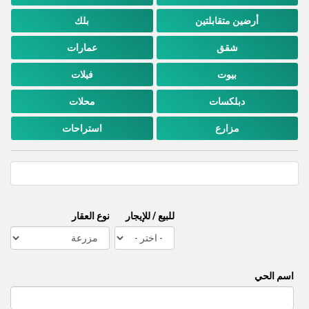
أرضين متقابلتين
بلك
شقق
عمارات
بيوت
فيلات
دبلكسات
محلات
مزارع
استراحات
للبيع / للإيجار
نوع العقار
اسم الحي