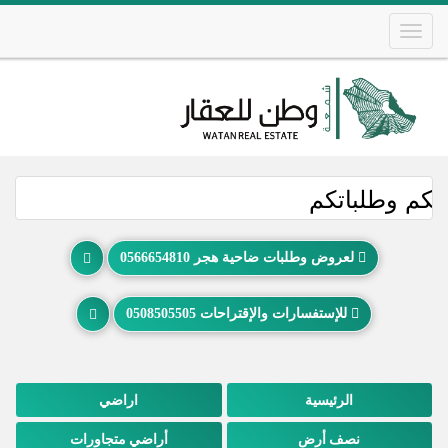
Skip
to
main
content
Main
navigation
 وطلباتكم
لعروض وطلبات ضاحية هجر 0566654810
للإستفسارات والإقتراحات 0508505505
الرئيسية
اراضي
نصف أرض
أراضي متجاورات