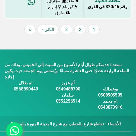
مخطط الحليلة
,
,
ماء
مجاري
رقم 320/15 في القرى
,
,
كهرباء
إنارة
طرق
1
Current
2
Page
3
Page
Next
التالي ›
»
Last
Pagination
page
page
page
تسعدنا خدمتكم طوال أيام الأسبوع من السبت إلى الخميس، وذلك من
الساعة الرابعة عصرًا حتى العاشرة مساءً. ويُستثنى يوم الجمعة حيث يكون
إجازة
أم عزيز
ام طلال
بوعبدالله
0549488790
0568890449
0508505505
سلمان
ام محمد
0552256514
0540873916
الأحساء - تقاطع شارع بالحطب مع شارع المدينة المنورة بالمبرز