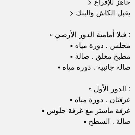
> جاهز للإفراغ
> يقبل الكاش والبنك
▫️ فيلا أمامية الدور الأرضي :
▪️ مجلس . دورة مياه
▪️ مطبخ مغلق . صالة
▪️ صالة جانبية . دورة مياه
▫️ الدور الأول :
▪️ غرفتان . دورة مياه
▪️ غرفة ماستر مع غرفة جلوس
▪️ صالة . السطح