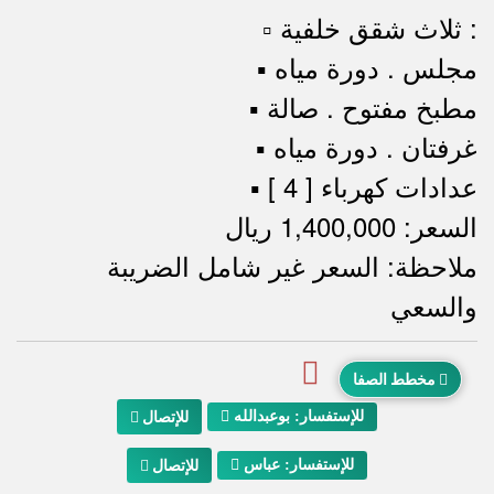
▫️ ثلاث شقق خلفية :
▪️ مجلس . دورة مياه
▪️ مطبخ مفتوح . صالة
▪️ غرفتان . دورة مياه
▪️ [ 4 ] عدادات كهرباء
السعر: 1,400,000 ريال
ملاحظة: السعر غير شامل الضريبة
ملاحظات
والسعي
مخطط الصفا
للإستفسار: بوعبدالله
للإتصال
للإستفسار: عباس
للإتصال