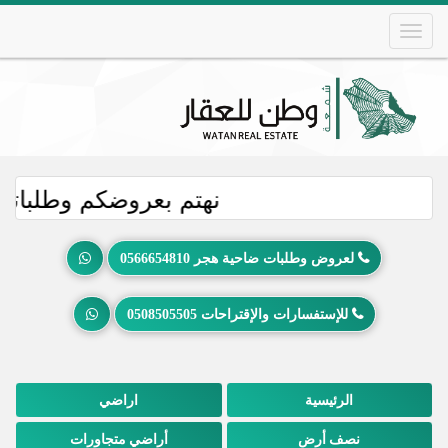
Skip
to
main
content
Main
navigation
نهتم بعروضكم وطلباتكم
لعروض وطلبات ضاحية هجر 0566654810
للإستفسارات والإقتراحات 0508505505
الرئيسية
اراضي
نصف أرض
أراضي متجاورات