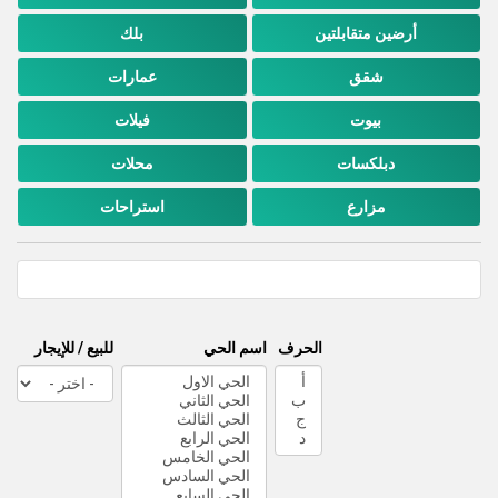
أرضين متقابلتين
بلك
شقق
عمارات
بيوت
فيلات
دبلكسات
محلات
مزارع
استراحات
الحرف
اسم الحي
للبيع / للإيجار