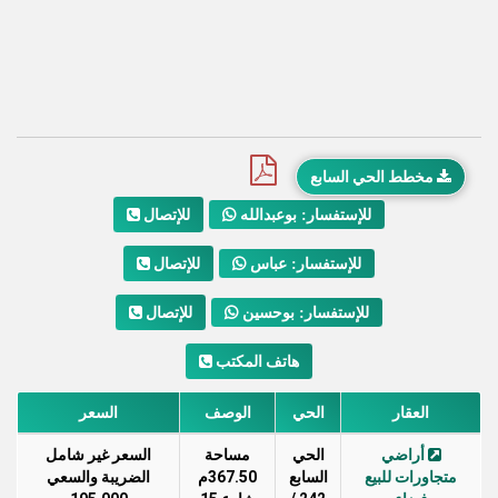
مخطط الحي السابع
للإتصال
للإستفسار: بوعبدالله
للإتصال
للإستفسار: عباس
للإتصال
للإستفسار: بوحسين
هاتف المكتب
العقار
الحي
الوصف
السعر
أراضي
الحي
مساحة
السعر غير شامل
متجاورات للبيع
السابع
367.50م
الضريبة والسعي