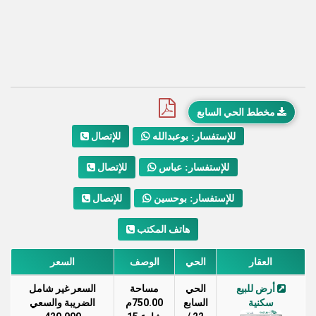
مخطط الحي السابع
للإتصال
للإستفسار: بوعبدالله
للإتصال
للإستفسار: عباس
للإتصال
للإستفسار: بوحسين
هاتف المكتب
العقار
الحي
الوصف
السعر
أرض للبيع
الحي
مساحة
السعر غير شامل
سكنية
السابع
750.00م
الضريبة والسعي