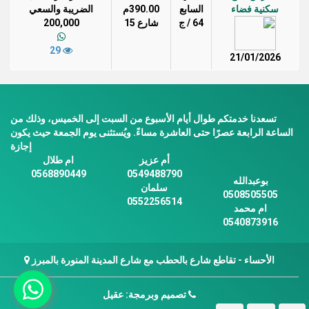
سكنية فضاء
السابع
390.00م
الضريبة والسعي
64 / ج
شارع 15
200,000
29
21/01/2026
تسعدنا خدمتكم طوال أيام الأسبوع من السبت إلى الخميس، وذلك من
الساعة الرابعة عصرًا حتى العاشرة مساءً. ويُستثنى يوم الجمعة حيث يكون
إجازة
أم عزيز
ام طلال
0568890449
0549488790
بوعبدالله
سلمان
0508505505
0552256514
ام محمد
0540873916
الأحساء - تقاطع شارع بالحطب مع شارع المدينة المنورة بالمبرز
تصميم وبرمجة: عقيل