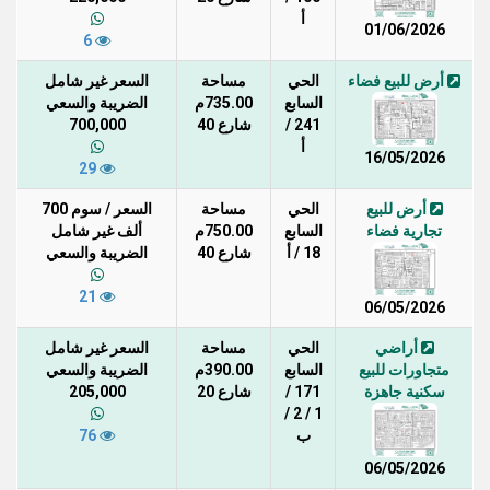
أ
01/06/2026
6
أرض للبيع فضاء
الحي
مساحة
السعر غير شامل
السابع
735.00م
الضريبة والسعي
241 /
شارع 40
700,000
أ
16/05/2026
29
أرض للبيع
الحي
مساحة
السعر / سوم 700
تجارية فضاء
السابع
750.00م
ألف غير شامل
18 / أ
شارع 40
الضريبة والسعي
21
06/05/2026
أراضي
الحي
مساحة
السعر غير شامل
متجاورات للبيع
السابع
390.00م
الضريبة والسعي
سكنية جاهزة
171 /
شارع 20
205,000
1 / 2 /
ب
76
06/05/2026