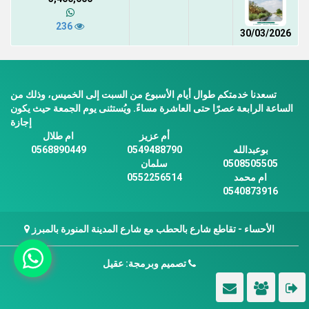
236
30/03/2026
تسعدنا خدمتكم طوال أيام الأسبوع من السبت إلى الخميس، وذلك من
الساعة الرابعة عصرًا حتى العاشرة مساءً. ويُستثنى يوم الجمعة حيث يكون
إجازة
أم عزيز
ام طلال
بوعبدالله
0549488790
0568890449
0508505505
سلمان
ام محمد
0552256514
0540873916
الأحساء - تقاطع شارع بالحطب مع شارع المدينة المنورة بالمبرز
تصميم وبرمجة: عقيل