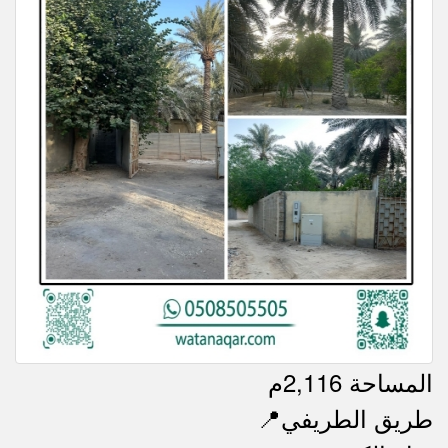
المساحة 2,116م
📍طريق الطريفي