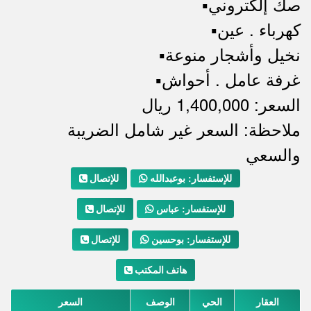
▪️صك إلكتروني
▪️كهرباء . عين
▪️نخيل وأشجار منوعة
▪️غرفة عامل . أحواش
السعر: 1,400,000 ريال
ملاحظة: السعر غير شامل الضريبة
ملاحظات
والسعي
للإتصال
للإستفسار: بوعبدالله
للإتصال
للإستفسار: عباس
للإتصال
للإستفسار: بوحسين
هاتف المكتب
العقار
الحي
الوصف
السعر