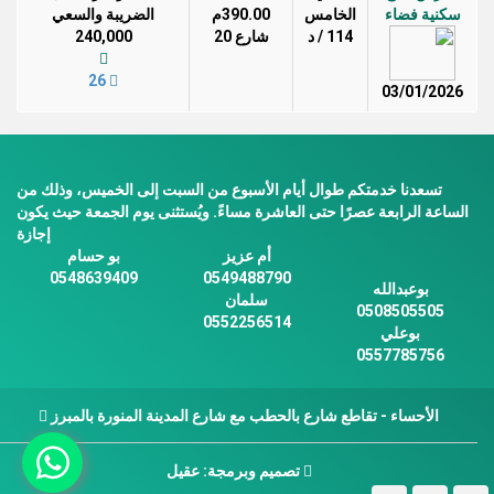
سكنية فضاء
الخامس
390.00م
الضريبة والسعي
114 / د
شارع 20
240,000
26
03/01/2026
تسعدنا خدمتكم طوال أيام الأسبوع من السبت إلى الخميس، وذلك من
الساعة الرابعة عصرًا حتى العاشرة مساءً. ويُستثنى يوم الجمعة حيث يكون
إجازة
أم عزيز
بو حسام
0548639409
0549488790
بوعبدالله
سلمان
0508505505
0552256514
بوعلي
0557785756
الأحساء - تقاطع شارع بالحطب مع شارع المدينة المنورة بالمبرز
تصميم وبرمجة: عقيل