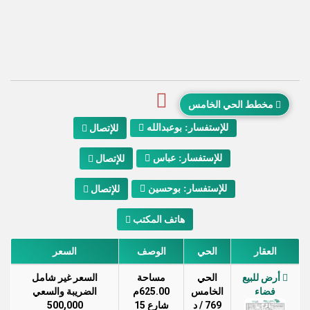
مخطط الحي الخامس
للإستفسار: بوعبدالله
للإتصال
للإستفسار: عباس
للإتصال
للإستفسار: بوحسين
للإتصال
هاتف المكتب
العقار
الحي
الوصف
السعر
أرض للبيع
الحي
مساحة
السعر غير شامل
فضاء
الخامس
625.00م
الضريبة والسعي
769 / د
شارع 15
500,000