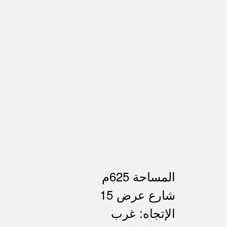
المساحة 625م
شارع عرض 15
الإتجاه: غرب