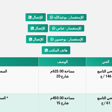
للإتصال
للإستفسار: بوعبدالله
للإتصال
للإستفسار: عباس
للإتصال
للإستفسار: بوحسين
هاتف المكتب
الحي
الوصف
حي التاسع
مساحة 625.00م
السعر 
146 / ج
شارع 20
حي التاسع
مساحة 450.00م
* السعر
61 / ج
شارع 15