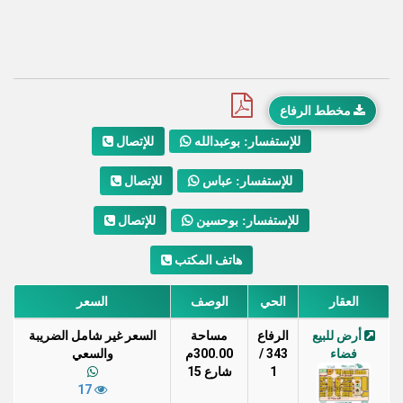
مخطط الرفاع
للإتصال
للإستفسار: بوعبدالله
للإتصال
للإستفسار: عباس
للإتصال
للإستفسار: بوحسين
هاتف المكتب
العقار
الحي
الوصف
السعر
أرض للبيع
الرفاع
مساحة
السعر غير شامل الضريبة
فضاء
343 /
300.00م
والسعي
1
شارع 15
17