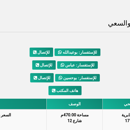
والسعي
للإتصال
للإستفسار: بوعبدالله
للإتصال
للإستفسار: عباس
للإتصال
للإستفسار: بوحسين
هاتف المكتب
حي
الوصف
ابرية
مساحة 470.00م
السعر غ
17
شارع 12