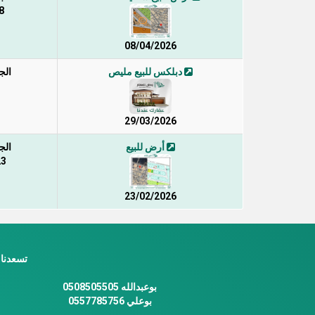
8
08/04/2026
دبلكس للبيع مليص
الج
29/03/2026
أرض للبيع
الج
23 /
23/02/2026
تسعدنا 
بوعبدالله 0508505505
بوعلي 0557785756