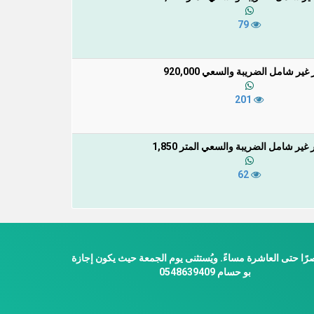
79
غير شامل الضريبة والسعي 920,000
201
غير شامل الضريبة والسعي المتر 1,850
62
ًا حتى العاشرة مساءً. ويُستثنى يوم الجمعة حيث يكون إجازة
بو حسام 0548639409