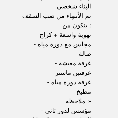
البناء شخصي
تم الأنتهاء من صب السقف
يتكون من :
- تهوية واسعة + كراج
- مجلس مع دورة مياه
- صالة
- غرفة معيشة
- غرفتين ماستر
- غرفة دورة مياه
- مطبخ
ملاحظة :-
- مؤسس لدور ثاني