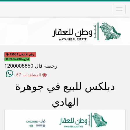
Skip
to
main
content
Main
navigation
رقم الإعلان 49534
التاريخ 2026-06-09
رخصة فال 1200008850
المشاهدات: 67
-
دبلكس للبيع في جوهرة
الهادي