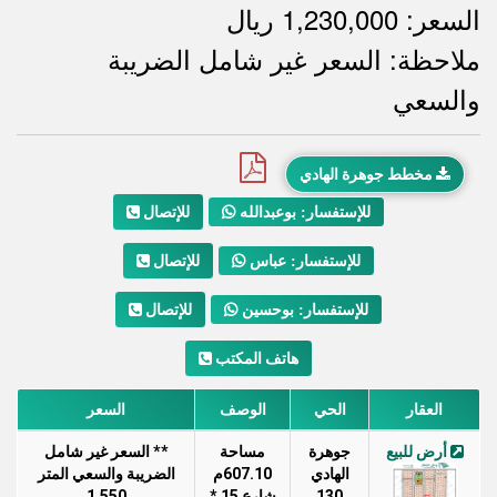
السعر: 1,230,000 ريال
ملاحظة: السعر غير شامل الضريبة
ملاحظات
والسعي
مخطط جوهرة الهادي
للإتصال
للإستفسار: بوعبدالله
للإتصال
للإستفسار: عباس
للإتصال
للإستفسار: بوحسين
هاتف المكتب
العقار
الحي
الوصف
السعر
أرض للبيع
جوهرة
مساحة
** السعر غير شامل
الهادي
607.10م
الضريبة والسعي المتر
130
شارع 15 *
1,550