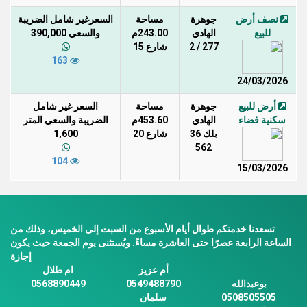
نصف أرض
جوهرة
مساحة
السعرغير شامل الضريبة
للبيع
الهادي
243.00م
والسعي 390,000
277 / 2
شارع 15
163
24/03/2026
أرض للبيع
جوهرة
مساحة
السعر غير شامل
سكنية فضاء
الهادي
453.60م
الضريبة والسعي المتر
بلك 36
شارع 20
1,600
562
104
15/03/2026
تسعدنا خدمتكم طوال أيام الأسبوع من السبت إلى الخميس، وذلك من
الساعة الرابعة عصرًا حتى العاشرة مساءً. ويُستثنى يوم الجمعة حيث يكون
إجازة
أم عزيز
ام طلال
بوعبدالله
0549488790
0568890449
0508505505
سلمان