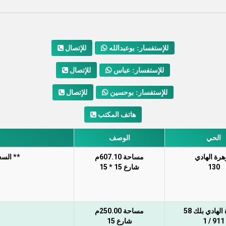
للإتصال
للإستفسار: بوعبدالله
للإتصال
للإستفسار: عباس
للإتصال
للإستفسار: بوحسين
هاتف المكتب
الحي
الوصف
رة الهادي
مساحة 607.10م
** السعر
130
شارع 15 * 15
لهادي بلك 58
مساحة 250.00م
911 / 1
شارع 15