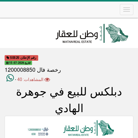
Skip
to
main
content
Main
navigation
رقم الإعلان 50525
التاريخ 2026-07-15
رخصة فال 1200008850
المشاهدات: 40
-
دبلكس للبيع في جوهرة
الهادي